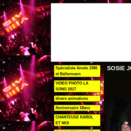
SOSIE 
Spécialiste Année 1980
et Ballermann
VIDEO PHOTO LA
SONO 2017
divers animations
Anniversaire 18ans
CHANTEUSE KAROL
ET MOI