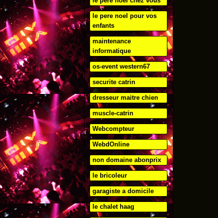
le pere noel chez vous
le pere noel pour vos
enfants
maintenance
informatique
os-event western67
securite catrin
dresseur maitre chien
muscle-catrin
Webcompteur
WebdOnline
non domaine abonprix
le bricoleur
garagiste a domicile
le chalet haag