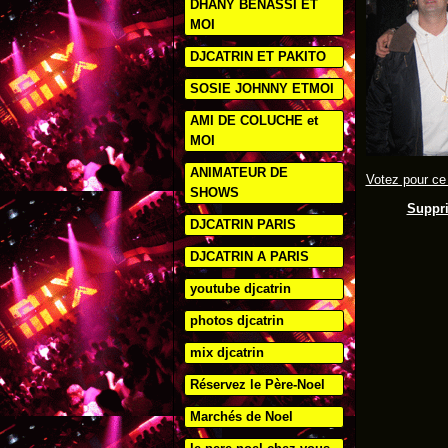
DHANY BENASSI ET
MOI
DJCATRIN ET PAKITO
SOSIE JOHNNY ETMOI
AMI DE COLUCHE et
MOI
ANIMATEUR DE
Votez pour ce
SHOWS
Suppri
DJCATRIN PARIS
DJCATRIN A PARIS
youtube djcatrin
photos djcatrin
mix djcatrin
Réservez le Père-Noel
Marchés de Noel