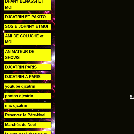
DHANY BENASSI ET
MOI
DJCATRIN ET PAKITO
SOSIE JOHNNY ETMOI
AMI DE COLUCHE et
MOI
ANIMATEUR DE
SHOWS
DJCATRIN PARIS
DJCATRIN A PARIS
youtube djcatrin
photos djcatrin
Su
mix djcatrin
Réservez le Père-Noel
Marchés de Noel