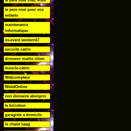
le pere noel chez vous
le pere noel pour vos
enfants
maintenance
informatique
os-event western67
securite catrin
dresseur maitre chien
muscle-catrin
Webcompteur
WebdOnline
non domaine abonprix
le bricoleur
garagiste a domicile
le chalet haag