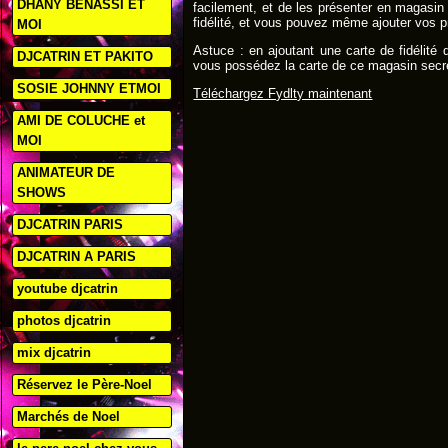
DHANY BENASSI ET
facilement, et de les présenter en magasin
fidélité, et vous pouvez même ajouter vos 
MOI
Astuce : en ajoutant une carte de fidélité
DJCATRIN ET PAKITO
vous possédez la carte de ce magasin secre
SOSIE JOHNNY ETMOI
Téléchargez Fydlty maintenant
AMI DE COLUCHE et
MOI
ANIMATEUR DE
SHOWS
DJCATRIN PARIS
DJCATRIN A PARIS
youtube djcatrin
photos djcatrin
mix djcatrin
Réservez le Père-Noel
Marchés de Noel