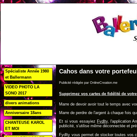
Cahos dans votre portefeui
Spécialiste Année 1980
et Ballermann
Publicité rédigée par OnlineCreation.me
VIDEO PHOTO LA
SONO 2017
Supprimez vos cartes de fidélité de votre
divers animations
Marre de devoir avoir tout le temps avec vou
Anniversaire 18ans
Marre de perdre de l'argent à chaque fois q
Et si vous essayiez
Fydlty
, l'application 
CHANTEUSE KAROL
publicité, s'utilise même déconnectée et pré
ET MOI
Fydlty vous permet de stocker toutes vos ca