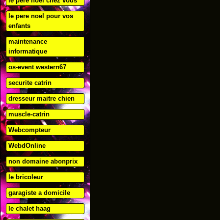
le pere noel chez vous
le pere noel pour vos
enfants
maintenance
informatique
os-event western67
securite catrin
dresseur maitre chien
muscle-catrin
Webcompteur
WebdOnline
non domaine abonprix
le bricoleur
garagiste a domicile
le chalet haag