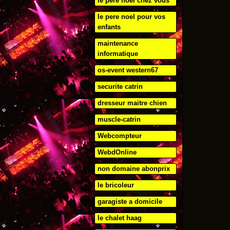
le pere noel chez vous
le pere noel pour vos
enfants
maintenance
informatique
os-event western67
securite catrin
dresseur maitre chien
muscle-catrin
Webcompteur
WebdOnline
non domaine abonprix
le bricoleur
garagiste a domicile
le chalet haag