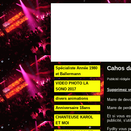
Cahos da
Spécialiste Année 1980
et Ballermann
Publicité rédigé
VIDEO PHOTO LA
SONO 2017
Supprimez vos
divers animations
Marre de devoi
Anniversaire 18ans
Marre de perdr
Et si vous e
CHANTEUSE KAROL
publicité, s'u
ET MOI
Fydlty vous pe