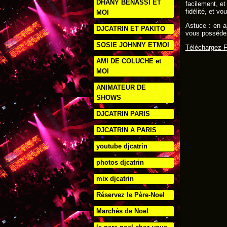
DHANY BENASSI ET
facilement, e
fidélité, et 
MOI
Astuce : en a
DJCATRIN ET PAKITO
vous possédez
SOSIE JOHNNY ETMOI
Téléchargez F
AMI DE COLUCHE et
MOI
ANIMATEUR DE
SHOWS
DJCATRIN PARIS
DJCATRIN A PARIS
youtube djcatrin
photos djcatrin
mix djcatrin
Réservez le Père-Noel
Marchés de Noel